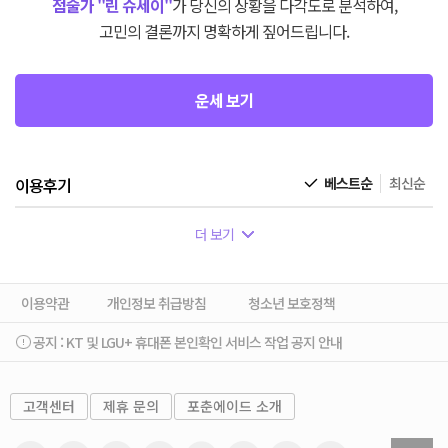
점술가 "린 슈세이"
가 당신의 상황을 다각도로 분석하여,
고민의 결론까지 명확하게 짚어드립니다.
운세 보기
이용후기
베스트순
최신순
더 보기
이용약관
개인정보 취급방침
청소년 보호정책
공지 :
KT 및 LGU+ 휴대폰 본인확인 서비스 작업 공지 안내
고객센터
제휴 문의
포춘에이드 소개
sh