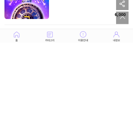
sh
to
6,000
이미 만났는데 왜 모르나요!? 당신을 좋아하는
사람
8,500
가능성 없는 상대 끝낼까 아니면 기다릴까
8,500
당신의 인생, 다음에 일어날 일과 다가올 행복
7,000