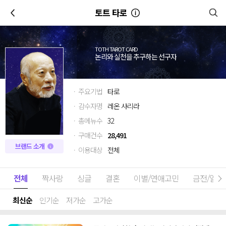
이전
토트 타로
TOTH TAROT CARD
논리와 실천을 추구하는 선구자
· 주요기법
타로
· 감수자명
레온 샤리라
· 총메뉴수
32
· 구매건수
28,491
브랜드 소개
· 이용대상
전체
전체
짝사랑
싱글
결혼
이별/연애고민
금전/일
최신순
인기순
저가순
고가순