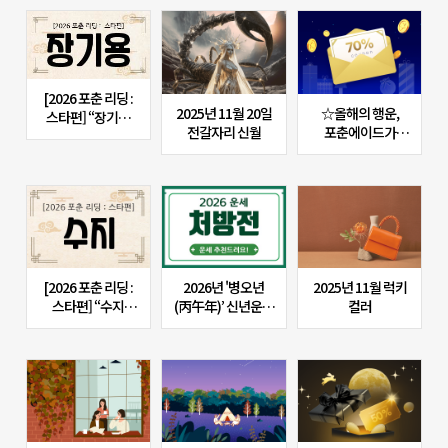
해몽까지 보고
가세요!)
[2026 포춘 리딩 :
2025년 11월 20일
☆올해의 행운,
스타편] “장기용
전갈자리 신월
포춘에이드가
신년사주 분석: 꽃이
선물합니다 (댓글
지고 열매가 맺히는
이벤트)
해”
[2026 포춘 리딩 :
2026년 '병오년
2025년 11월 럭키
스타편] “수지
(丙午年)’ 신년운세
컬러
신년사주 분석:
처방전!(1탄)
타고난
외유내강형의
운명과 사랑, 그리고
대성 기운은?”