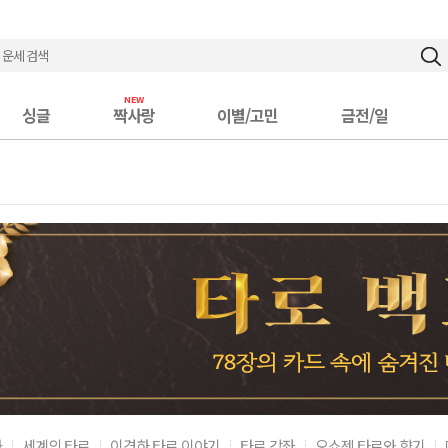
싱글
짝사랑
이별/고민
금전/일
화
세계의 타로
이경하 타로 이야기
타로 강좌
오쇼젠 타로와 향기