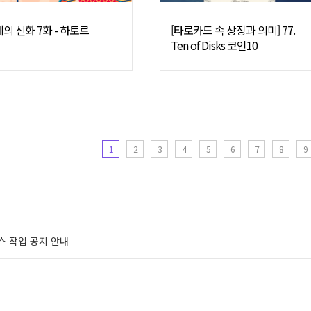
의 신화 7화 - 하토르
[타로카드 속 상징과 의미] 77.
Ten of Disks 코인10
1
2
3
4
5
6
7
8
9
스 작업 공지 안내