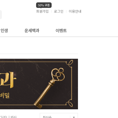
50% 쿠폰
회원가입
로그인
이용안내
검색
인생
운세백과
이벤트
다키니 카드