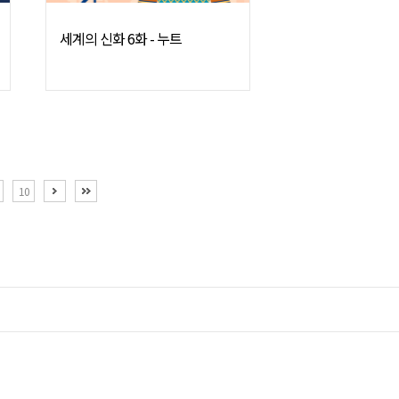
세계의 신화 6화 - 누트
next
end
10