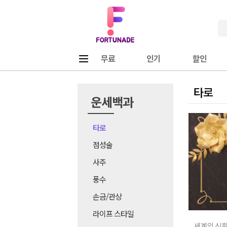
Fortunade
메뉴
무료
인기
할인
타로
운세백과
타로
점성술
사주
풍수
손금/관상
라이프 스타일
세계의 신