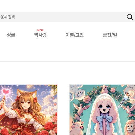
싱글
짝사랑
이별/고민
금전/일