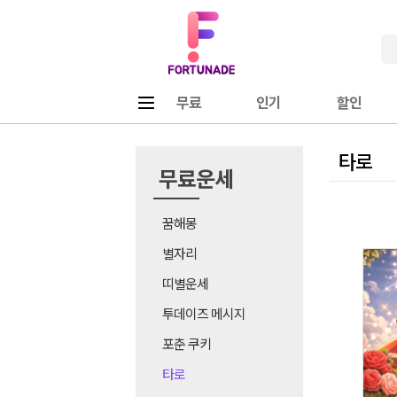
Fortunade
메뉴
무료
인기
할인
타로
무료운세
꿈해몽
별자리
띠별운세
투데이즈 메시지
포춘 쿠키
타로