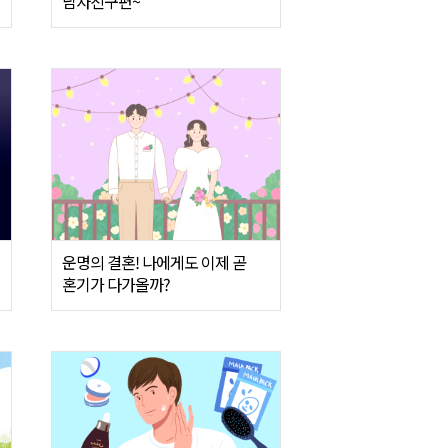
남자친구편~
운명의 결혼! 나에게도 이제 곧
혼기가 다가올까?