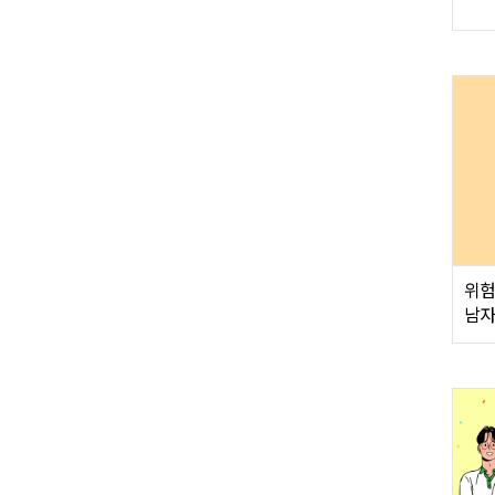
위험
남자