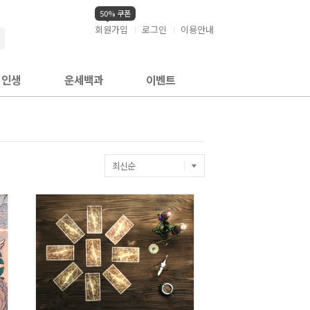
50% 쿠폰
회원가입
로그인
이용안내
검색
인생
운세백과
이벤트