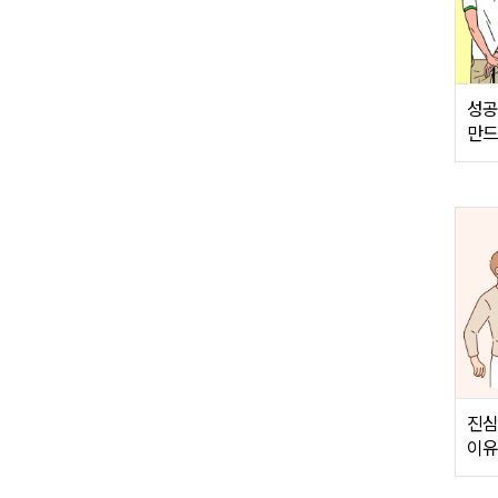
성공
만드
진심
이유