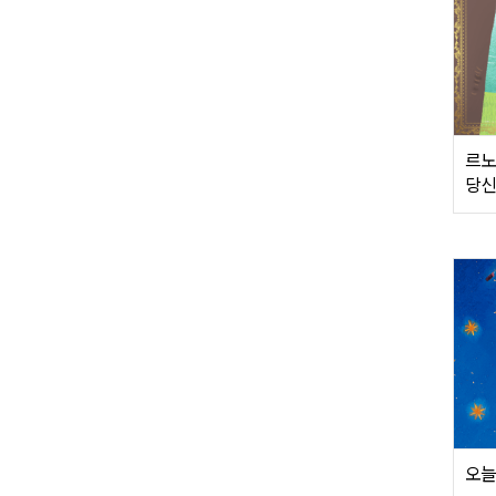
르노
당신
오늘