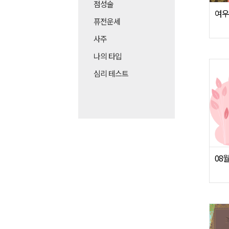
점성술
여우
퓨전운세
사주
나의 타입
심리 테스트
08