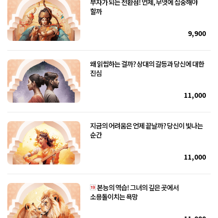
부자가 되는 전환점! 언제, 무엇에 집중해야
할까
9,900
왜 읽씹하는 걸까? 상대의 갈등과 당신에 대한
진심
11,000
지금의 어려움은 언제 끝날까? 당신이 빛나는
순간
11,000
본능의 역습! 그녀의 깊은 곳에서
소용돌이치는 욕망