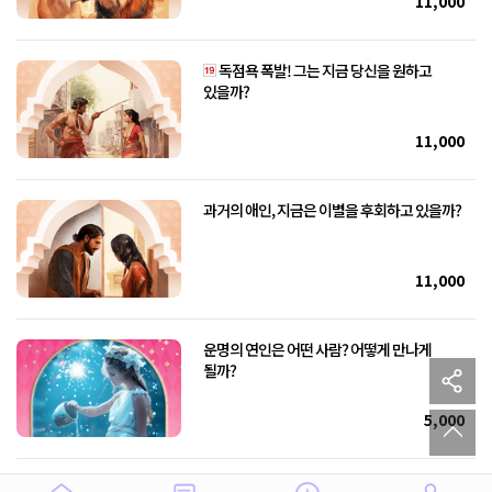
11,000
독점욕 폭발! 그는 지금 당신을 원하고
있을까?
11,000
과거의 애인, 지금은 이별을 후회하고 있을까?
11,000
운명의 연인은 어떤 사람? 어떻게 만나게
sh
될까?
to
5,000
보이지 않는 상대의 감정, 르노르망이