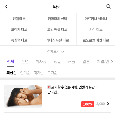
이전
타로
엔젤릭 룬
카마라의 신탁
아르카나 세레나
보이저 타로
고민 해결 타로
카마 타로
독심술 타로
가디스 드웰 타로
르노르망 예언 타로
전체보기
전체
신년
짝사랑
싱글
커플
결혼
이별/연애
최신순
인기순
저가순
고가순
포기할 수 없는 사랑. 언젠가 결판이
난다면...
3,000
0
100%