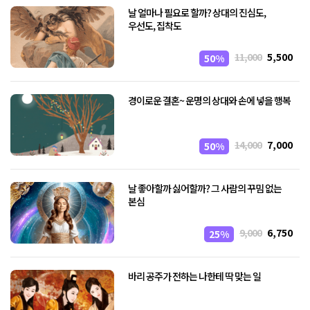
날 얼마나 필요로 할까? 상대의 진심도,
우선도, 집착도
11,000
5,500
50%
경이로운 결혼~ 운명의 상대와 손에 넣을 행복
14,000
7,000
50%
날 좋아할까 싫어할까? 그 사람의 꾸밈 없는
본심
9,000
6,750
25%
바리 공주가 전하는 나한테 딱 맞는 일