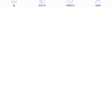
예언하다!
14,000
결과론으로 밝힙니다! 두 사람은 맺어질
운명일까
16,000
유전자로 해독하는 경이로운 인생 풀이! 나의
행복이란?
12,000
너는 왜 내 마음에 머무는 걸까
10,000