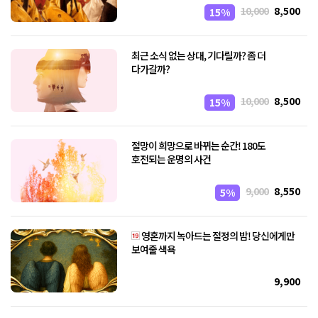
10,000
8,500
15%
최근 소식 없는 상대, 기다릴까? 좀 더
다가갈까?
10,000
8,500
15%
절망이 희망으로 바뀌는 순간! 180도
호전되는 운명의 사건
9,000
8,550
5%
영혼까지 녹아드는 절정의 밤! 당신에게만
보여줄 색욕
9,900