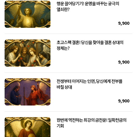
행운 끌어당기기! 운명을 바꾸는 궁극의
열쇠란?
9,900
초고스펙 결혼! 당신을 찾아올 결혼 상대의
정체는?
9,900
전생부터 이어지는 인연, 당신에게 전부를
바칠 상대
9,900
한번에 역전하는 최강의 금전운! 일확천금의
기회