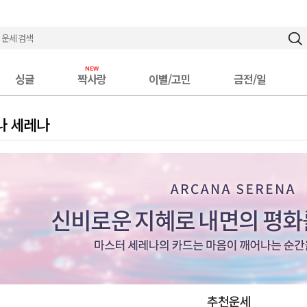
싱글
짝사랑
이별/고민
금전/일
나 세레나
추천운세