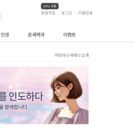
50% 쿠폰
회원가입
로그인
이용안내
검색
인생
운세백과
이벤트
아르카나 세레나 소개