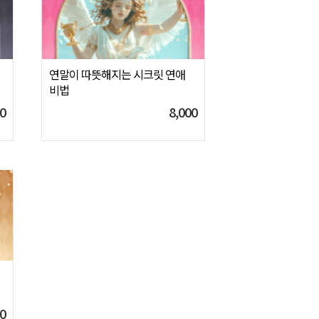
연말이 따뜻해지는 시크릿 연애
비법
0
8,000
0