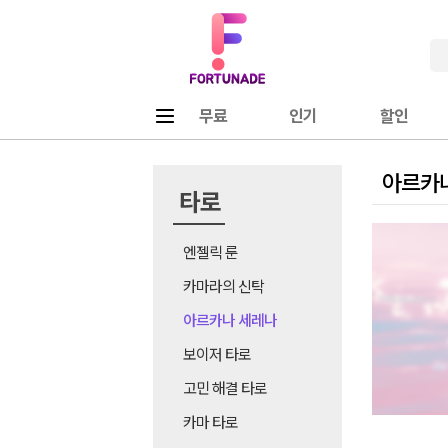
Fortunade
메뉴
무료
인기
할인
아르카
타로
엔젤릭 룬
카마라의 신탁
아르카나 세레나
보이저 타로
고민 해결 타로
카마 타로