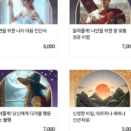
연을 위한 나의 마음 진단서
알려줄게! 너만을 위한 깔 맞춤
성공 비법
8,000
7,00
려줄게! 당신에게 다가올 행운
신성한 비밀, 아르카나 세레나
는 불행
신년 타로
7,000
5,00