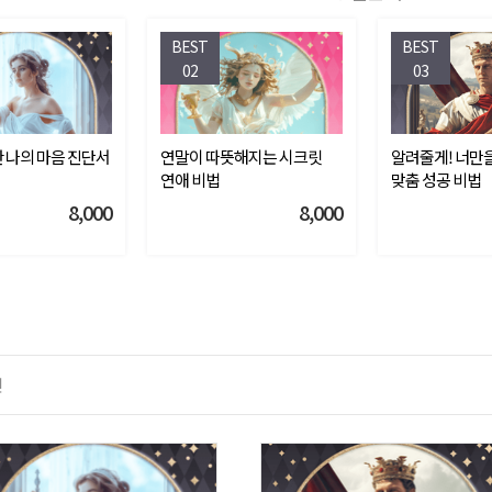
BEST
BEST
02
03
 나의 마음 진단서
연말이 따뜻해지는 시크릿
알려줄게! 너만을
연애 비법
맞춤 성공 비법
8,000
8,000
민