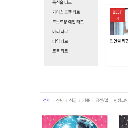
독심술 타로
가디스 드웰 타로
BEST
01
르노르망 예언 타로
바리 타로
인연을 위한
타임 타로
토트 타로
전체
신년
싱글
커플
금전/일
인생고