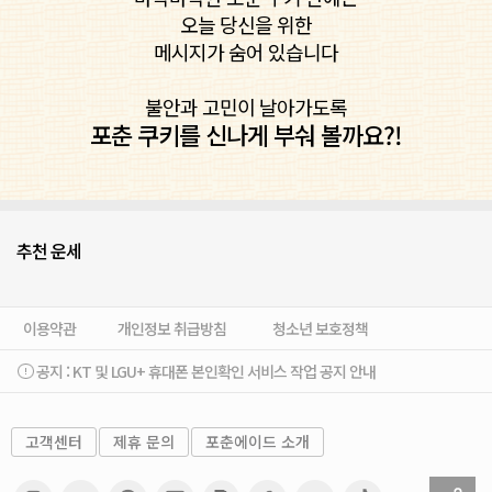
오늘 당신을 위한
메시지가 숨어 있습니다
불안과 고민이 날아가도록
포춘 쿠키를 신나게 부숴 볼까요?!
추천 운세
이용약관
개인정보 취급방침
청소년 보호정책
공지 :
KT 및 LGU+ 휴대폰 본인확인 서비스 작업 공지 안내
고객센터
제휴 문의
포춘에이드 소개
sh