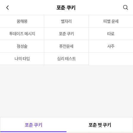
이전
포춘 쿠키
꿈해몽
별자리
띠별 운세
투데이즈 메시지
포춘 쿠키
타로
점성술
퓨전운세
사주
나의 타입
심리 테스트
포춘 쿠키
포춘 펫 쿠키