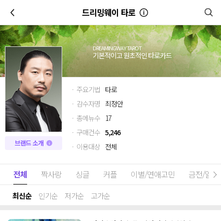
이전
드리밍웨이 타로
DREAMINGWAY TAROT
기본적이고 원초적인 타로카드
· 주요기법
타로
· 감수자명
최정안
· 총메뉴수
17
· 구매건수
5,246
브랜드 소개
· 이용대상
전체
전체
짝사랑
싱글
커플
이별/연애고민
금전/일
최신순
인기순
저가순
고가순