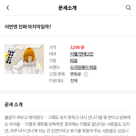
이전
운세소개
이번엔 진짜 마지막일까?
가격
3,500 원
테마
이별/연애고민
기법
타로
브랜드
드리밍웨이 타로
고정/변동
변동운
이용대상
전체
운세 소개
불같이 싸우고 헤어졌다… 그래도 잊지 못하고 다시 만나기를 몇 번이고 반복하
는 우리들… 이별과 재회를 반복하면 결국에는 이별로 끝난다는 사람들도 있지
만, 자꾸 다시 만나게 되는 건 인연이라고 용기를 북돋아 주는 사람들도 있습니