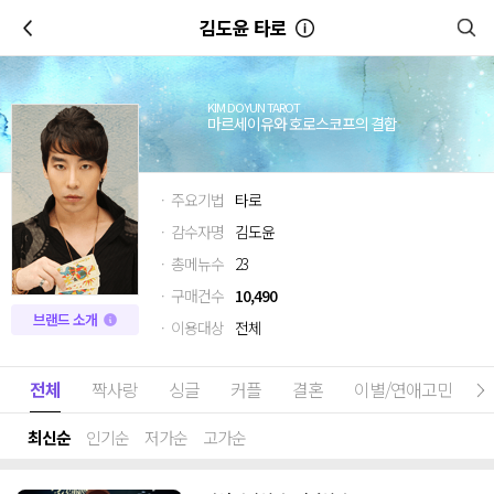
이전
김도윤 타로
KIM DOYUN TAROT
마르세이유와 호로스코프의 결합
· 주요기법
타로
· 감수자명
김도윤
· 총메뉴수
23
· 구매건수
10,490
브랜드 소개
· 이용대상
전체
전체
짝사랑
싱글
커플
결혼
이별/연애고민
최신순
인기순
저가순
고가순