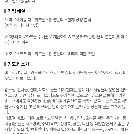
나보실 수 있습니다.
기법 해설
1) 마르세이유 타로카드를 3장 뽑는다 – 현재 상황 분석
(이하 각 이미지 삽입)
2) 3장의 타로카드를 수비술로 계산하여 시크릿 카드(암장)을 나열한다(최대 7
장) – 미래 예측
3) 호로스코프 타로카드를 3장 뽑는다 – 미래에 대한 조언
김도윤 소개
마르세이유 타로카드와 호로스코프 벨린 타로카드를 동시에 읽어내는 최강 비
주얼의 타로 마스터!
압구정, 인사동, 건대, 대학로 등을 거쳐 현재는 홍대에서 사람들의 운명을 인도
하고 있다. 꽃미남 타로 마스터로도 유명하며, 블로그의 입소문을 통해 다양한
방송매체에도 출연하였다. 前 바디빌더 출신으로 처음 만났을 때는 외모로 사람
을 사로잡지만, 고운 외모와는 달리 정확하고 날카로운 상담에 단골 고객이 많
다.
타로점(마르세이유, 호로스코프 벨린, 시크릿, 위치, 오라클 벨린, 주역 카드 등
사용)은 물론 사주명리, 주역(육효), 성명학, 궁합, 택일 등 다양한 운세 기법을 구
사할 수 있으며, 여대 앞에 위치하고 있음에도 대학교수 등 금전, 사업에 대해 묻