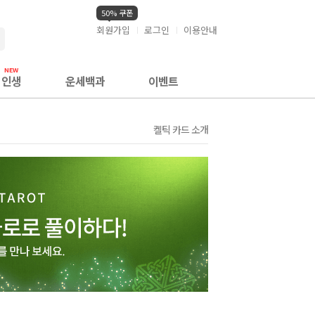
50% 쿠폰
회원가입
로그인
이용안내
검색
인생
운세백과
이벤트
켈틱 카드 소개