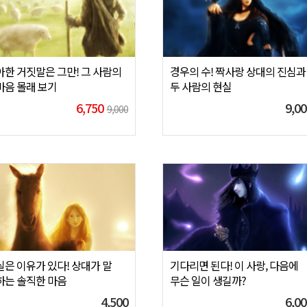
아한 거짓말은 그만! 그 사람의
경우의 수! 짝사랑 상대의 진심과
마음 몰래 보기
두 사람의 현실
6,750
9,00
9,000
실은 이유가 있다! 상대가 말
기다리면 된다! 이 사랑, 다음에
하는 솔직한 마음
무슨 일이 생길까?
4,500
6,00