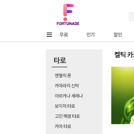
Fortunade
메뉴
무료
인기
할인
켈틱 카
타로
엔젤릭 룬
카마라의 신탁
아르카나 세레나
보이저 타로
고민 해결 타로
카마 타로