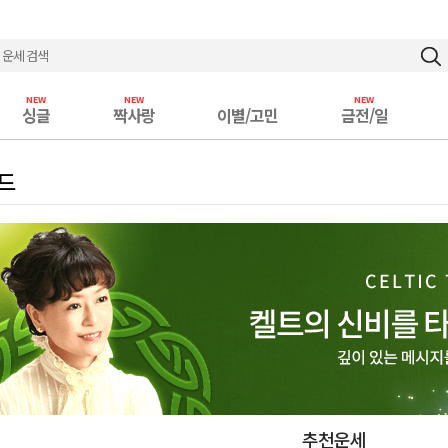
싱글
짝사랑
이별/고민
금전/일
드
추천운세