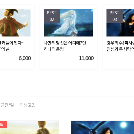
BEST
BEST
02
03
 커플이 된다~
나만의 당신은 어디에? 단
경우의 수! 짝사
의 날
하나의 운명
진심과 두 사람의
6,000
11,000
금전/일
인생고민
%