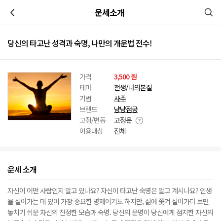
이전
운세소개
당신의 타고난 성격과 숙명, 나만의 개운법 전수!
가격
3,500 원
테마
전생/나의본질
기법
사주
브랜드
냥냥점궁
고정/변동
고정운
이용대상
전체
운세 소개
자신이 어떤 사람인지 알고 있나요? 자신이 타고난 숙명은 알고 계시나요? 인생
을 살아가는 데 있어 가장 중요한 명제이기도 하지만, 삶에 쫓겨 살아가다 보면
놓치기 쉬운 자신의 진정한 모습과 숙명. 당신의 운명이 당신에게 점지한 자신의