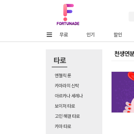
Fortunade
메뉴
무료
인기
할인
천생연분
타로
엔젤릭 룬
카마라의 신탁
아르카나 세레나
보이저 타로
고민 해결 타로
카마 타로