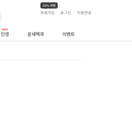
50% 쿠폰
회원가입
로그인
이용안내
검색
인생
운세백과
이벤트