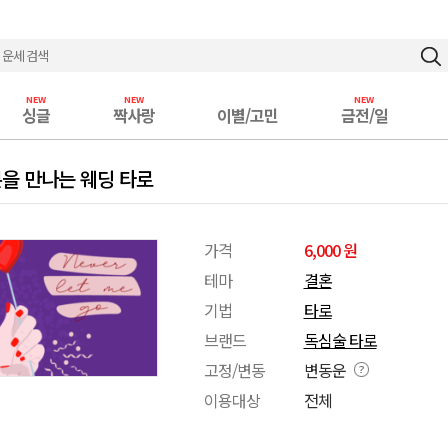
싱글
짝사랑
이별/고민
금전/일
을 만나는 웨딩 타로
가격
6,000 원
테마
결혼
기법
타로
브랜드
독심술 타로
고정/변동
변동운
이용대상
전체