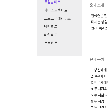
독심술 타로
운세 소개
가디스 드웰 타로
천생연분 찰
르노르망 예언 타로
미치는 영향
바리 타로
멋진 결혼생
타임 타로
토트 타로
운세 구성
1. 당신에
2. 결혼에 
3. 배우자에
4. 두 사람
5. 두 사람
6. 두 사람
7. 두 사람