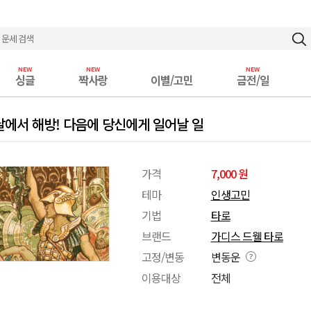
싱글
짝사랑
이별/고민
금전/일
날에서 해방! 다음에 당신에게 일어날 일
가격
7,000 원
테마
인생고민
기법
타로
브랜드
가디스 드웰 타로
고정/변동
변동운
이용대상
전체