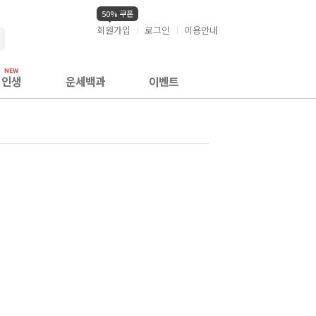
50% 쿠폰
회원가입
로그인
이용안내
검색
인생
운세백과
이벤트