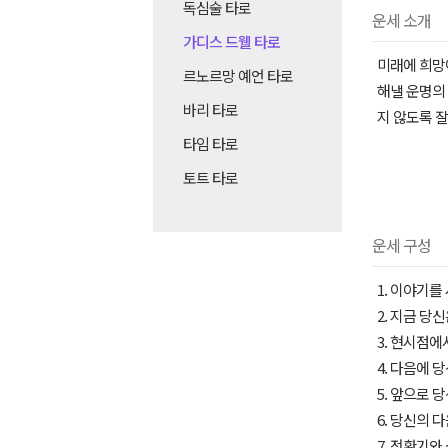
독심술 타로
운세 소개
가디스 드웰 타로
미래에 희망
르노르망 예언 타로
해낼 운명의
바리 타로
지 않도록 잘
타임 타로
토트 타로
운세 구성
1. 이야기를
2. 지금 당
3. 현시점에
4. 다음에 
5. 앞으로 
6. 당신의 
7. 전환기와