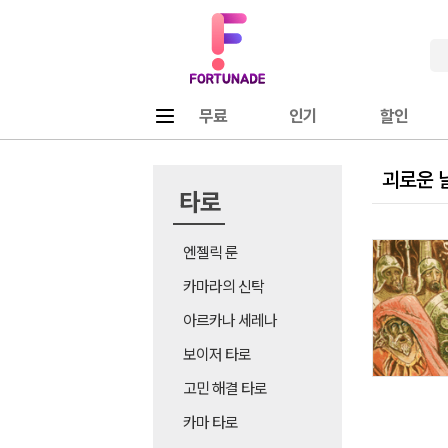
Fortunade
메뉴
무료
인기
할인
괴로운 
타로
엔젤릭 룬
카마라의 신탁
아르카나 세레나
보이저 타로
고민 해결 타로
카마 타로