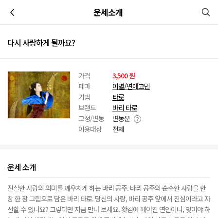
이전
운세소개
다시 사랑하게 될까요?
가격
3,500 원
테마
이별/연애고민
기법
타로
브랜드
바리 타로
고정/변동
변동운
이용대상
전체
운세 소개
진실한 사랑의 의미를 깨우치게 하는 바리 공주. 바리 공주의 순수한 사랑을 한
장 한 장 그림으로 담은 바리 타로. 당신의 사랑, 바리 공주 앞에서 진심이라고 자
신할 수 있나요? 그렇다면 지금 만나 보세요. 홧김에 헤어진 연인이나, 잊어야 하