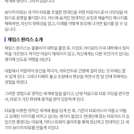
세계와 행성이 그려져 있습니다.
보이저 타로는 과거의 타로를 초월한 현대인을 위한 타로카드로서 다양성을 바
탕으로 운명을 풀이합니다. 카드에 숨겨진 현대적인 상징과 예술적인 메시지를
해독하면, 자신의 정체성을 알고, 미래를 어떻게 창조해 나가면 될지를 알 수 있
습니다.
제임스 완리스 소개
제임스 완리스는 콜롬비아 대학을 졸업 후, 이집트 카이로의 미국 대학에서 정치
학을 가르쳤다. 하지만 마음이 채워지지 않고, 자신에게는 다른 무언가가 있다는
생각에 인도로 여행을 떠난다.
네팔에서 히말라야 등산을 하다가, 카트만두로 간염에 걸려 앉는 것 외에는 할
수 없게 된다. 그러다 티베트 불교 승원에서 명상을 하면서 한 달 만에 회복하는
경험을 하였다.
그러한 경험으로 영적인 세계에 발을 들이고, 난생 처음으로 타로 리딩을 받으면
서, 타로가 가진 파워에 충격을 받아 입문하게 된다.
타로를 비롯한 영적인 세계에 몸을 담게 된 후, 기존의 타로카드의 어둡고 어둡
고 오래된 이미지를 바꾸고 싶다는 생각이 들었다. 현대인에 맞는 타로카드가 있
었으면 좋겠다는 마음에, 아티스트와의 콜라주를 통해 참신하고 현대적인 21 세
기의 보이저 타로를 만들게 되었다.