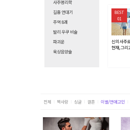
사주명리학
길흉 연대기
BEST
01
주역 8괘
발리 우쿠 비술
신의 사주로
파괴운
현재, 그리
육상음양술
전체
짝사랑
싱글
결혼
이별/연애고민