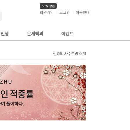
50% 쿠폰
회원가입
로그인
이용안내
검색
인생
운세백과
이벤트
신죠의 사주추명 소개