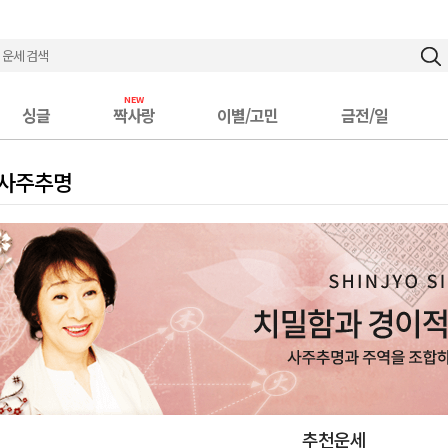
싱글
짝사랑
이별/고민
금전/일
 사주추명
추천운세