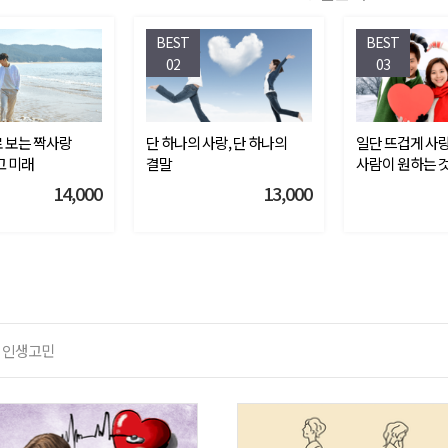
BEST
BEST
02
03
 보는 짝사랑
단 하나의 사랑, 단 하나의
일단 뜨겁게 사랑
고 미래
결말
사람이 원하는 
14,000
13,000
인생고민