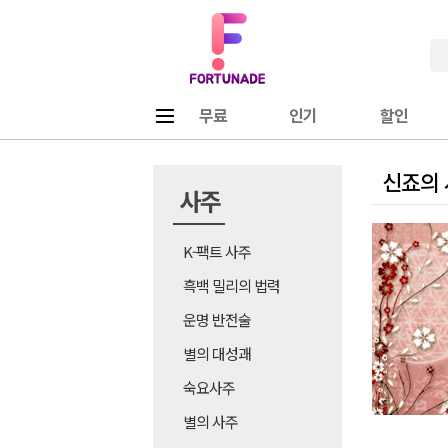
Fortunade
메뉴
무료
인기
할인
신죠의
사주
K-팩트 사주
흑백 밀리의 법력
운명 반전술
별의 대성괘
숙요사주
별의 사주