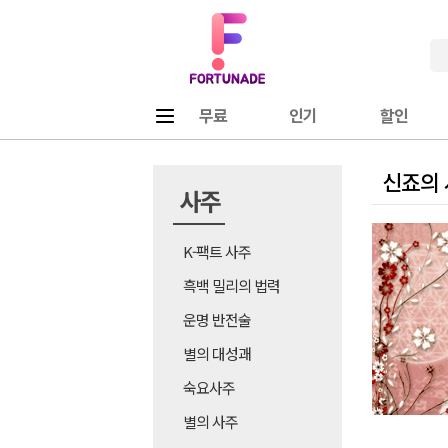
Fortunade
메뉴
무료
인기
할인
신죠의
사주
K-팩트 사주
흑백 밀리의 법력
운명 반전술
별의 대성괘
숙요사주
별의 사주