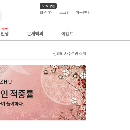
50% 쿠폰
회원가입
로그인
이용안내
검색
인생
운세백과
이벤트
신죠의 사주추명 소개