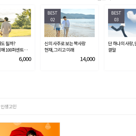
BEST
BEST
02
03
도 될까?
신의 사주로 보는 짝사랑
단 하나의 사랑,
해 100퍼센트
현재, 그리고 미래
결말
6,000
14,000
인생고민