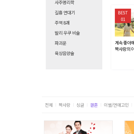
사주명리학
길흉 연대기
BEST
01
주역 8괘
발리 우쿠 비술
계속 좋아해
파괴운
짝사랑의 이
육상음양술
높이기
전체
짝사랑
싱글
결혼
이별/연애고민