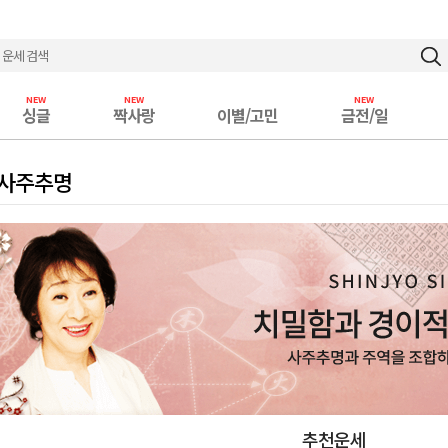
싱글
짝사랑
이별/고민
금전/일
 사주추명
추천운세