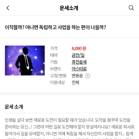
이전
운세소개
이직할까? 아니면 독립하고 사업을 하는 편이 나을까?
가격
6,000 원
테마
금전/일
기법
퓨전운세
브랜드
아스타로
고정/변동
변동운
이용대상
전체
운세 소개
인생을 살다 보면 새로운 도전이 필요할 때가 있습니다. 도약을 꿈꾸며 도전을
준비하는 당신...! 그런데 어떤 길로 도전해야 할지 망설여지나요? 새로운 회사로
들어가서 길을 모색할지, 아니면 아예 독립을 해서 자신만의 사업을 할지... 쉽게