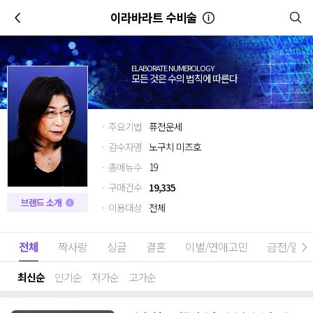
이전
이라바라트 수비술
ELABORATE NUMEROLOGY
모든 것은 수의 법칙에 따른다
· 주요기법
퓨전운세
· 감수자명
노구치 미즈호
· 총메뉴수
19
· 구매건수
19,335
브랜드 소개
· 이용대상
전체
전체
짝사랑
싱글
결혼
이별/연애고민
금전/일
최신순
인기순
저가순
고가순