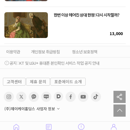
한번 이상 헤어진 상대 한정! 다시 시작할까?
13,000
이용약관
개인정보 취급방침
청소년 보호정책
공지 :
KT 및 LGU+ 휴대폰 본인확인 서비스 작업 공지 안내
고객센터
제휴 문의
포춘에이드 소개
sh
to
(주)제이케이홀딩스 사업자 정보