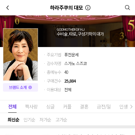
이전
하라주쿠의 대모
GODMOTHER OF H.J
수비술, 타로, 구성기학의 대가
· 주요기법
퓨전운세
· 감수자명
스가노 스즈코
· 총메뉴수
40
· 구매건수
25,884
브랜드 소개
· 이용대상
전체
전체
짝사랑
싱글
커플
결혼
금전/일
인생고
최신순
인기순
저가순
고가순