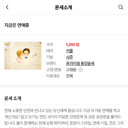
이전
운세소개
지금은 연애중
가격
5,000 원
테마
커플
기법
사주
브랜드
프리미엄 동양운세
고정/변동
고정운
이용대상
전체
운세 소개
현재 소중한 인연과 만나고 있는 당신에게 묻습니다. 지금 뜨거운 연애를 하고
계신가요? 밀고 당기는 연인 사이의 미묘한 감정문제 등 모든 궁금증을 풀어드
립니다. 둘이 함께하는 현재 상황 파악부터, 씀씀이 스타일, 연애 기질, 건강 그리