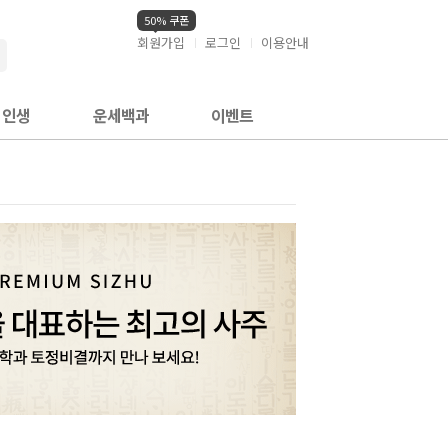
50% 쿠폰
회원가입
로그인
이용안내
검색
인생
운세백과
이벤트