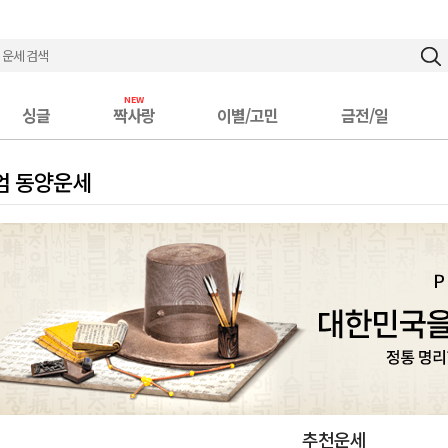
싱글
짝사랑
이별/고민
금전/일
엄 동양운세
추천운세