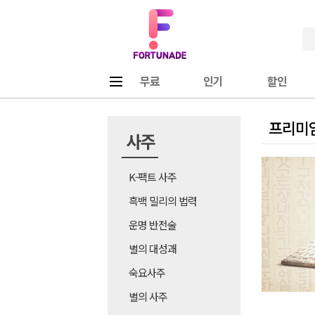
Fortunade
메뉴
무료
인기
할인
프리미
사주
K-팩트 사주
흑백 밀리의 법력
운명 반전술
별의 대성괘
숙요사주
별의 사주