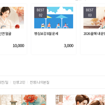
BEST
BEST
02
03
 인연 얼굴
명심보감 8월 운세
2026 올해 내 
10,000
3,000
금전/일
인생고민
전생/나의본질