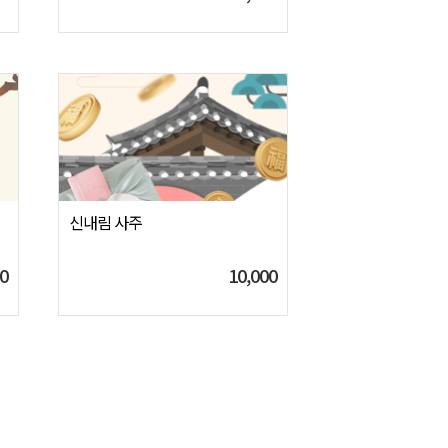
신내림 사주
0
10,000