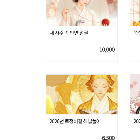
내 사주 속 인연 얼굴
쪽
10,000
2026년 토정비결 해법풀이
20
6,500