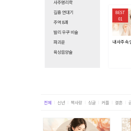
사주명리학
길흉 연대기
BEST
01
주역 8괘
발리 우쿠 비술
내 사주 속
파괴운
육상음양술
전체
신년
짝사랑
싱글
커플
결혼