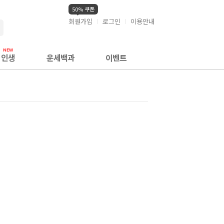
50% 쿠폰
회원가입
로그인
이용안내
검색
인생
운세백과
이벤트