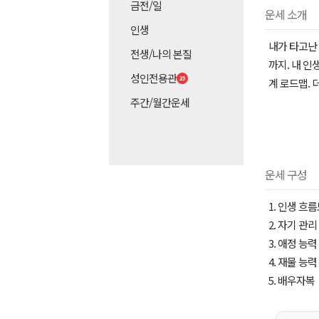
금전/일
운세 소개
인생
내가 타고난 
전생/나의 본질
까지. 내 
성인전용관
계 로드맵. 
주간/월간운세
운세 구성
1. 인생 흐
2. 자기 관리
3. 애정 능력
4. 재물 능력
5. 배우자복