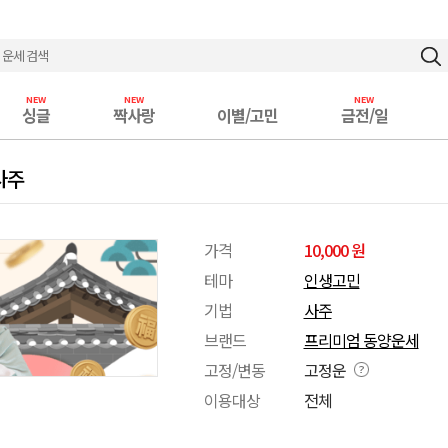
싱글
짝사랑
이별/고민
금전/일
사주
가격
10,000 원
테마
인생고민
기법
사주
브랜드
프리미엄 동양운세
고정/변동
고정운
이용대상
전체