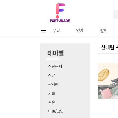
Fortunade
메뉴
무료
인기
할인
신내림 
테마별
신년운세
싱글
짝사랑
커플
결혼
이별/고민