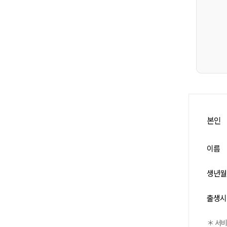
본인
이름
생년월
출생시
＊ 서비