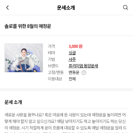
이전
운세소개
솔로를 위한 8월의 애정운
가격
3,000 원
테마
싱글
기법
사주
브랜드
프리미엄 동양운세
고정/변동
변동운
이용대상
전체
운세 소개
새로운 사랑을 꿈꾸나요? 혹은 마음에 둔 사람이 있는데 애정운을 높이려면 어
떻게 해야 할지 알고 싶으신가요? 매달 낮아지기도 하고 높아지기도 하는 당신
의 애정운. 시기 적절하게 운의 흐름에 대응할 수 있도록 매달 애정운을 알려 드