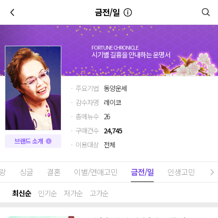
이전
금전/일
FORTUNE CHRONICLE
시기별 길흉을 안내하는 운명서
· 주요기법
동양운세
· 감수자명
레이코
· 총메뉴수
26
· 구매건수
24,745
브랜드 소개
· 이용대상
전체
랑
싱글
결혼
이별/연애고민
금전/일
인생고민
최신순
인기순
저가순
고가순