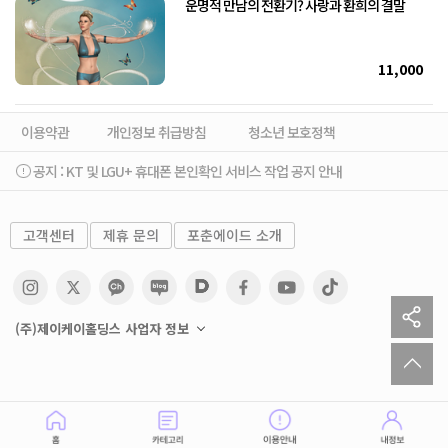
운명적 만남의 전환기? 사랑과 환희의 결말
11,000
이용약관
개인정보 취급방침
청소년 보호정책
공지 :
KT 및 LGU+ 휴대폰 본인확인 서비스 작업 공지 안내
고객센터
제휴 문의
포춘에이드 소개
sh
(주)제이케이홀딩스 사업자 정보
to