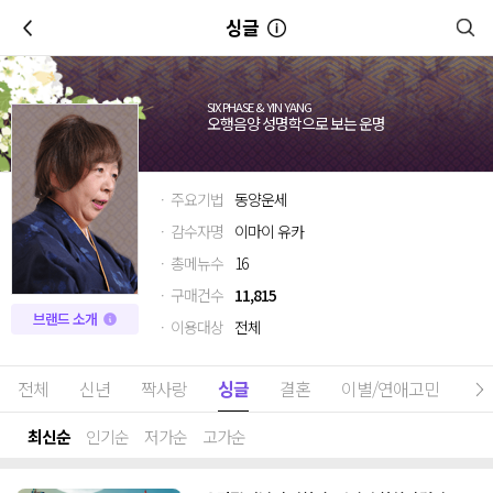
이전
싱글
SIX PHASE & YIN YANG
오행음양 성명학으로 보는 운명
· 주요기법
동양운세
· 감수자명
이마이 유카
· 총메뉴수
16
· 구매건수
11,815
브랜드 소개
· 이용대상
전체
전체
신년
짝사랑
싱글
결혼
이별/연애고민
금
최신순
인기순
저가순
고가순