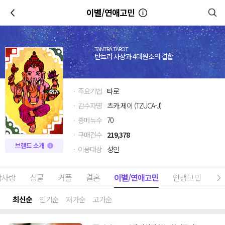
이전
이별/연애고민
TANTRA TAROT
탄트라 사상과 4대원소의 결합
· 주요기법
타로
· 감수자명
츠카.제이 (TZUCA-J)
· 총메뉴수
70
· 구매건수
219,378
브랜드 소개
· 이용대상
성인
짝사랑
싱글
커플
결혼
이별/연애고민
인생고민
최신순
인기순
저가순
고가순