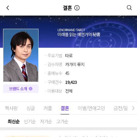
이전
결혼
LENORMAND TAROT
미래를 읽는 예언가의 秘書
· 주요기법
타로
· 감수자명
카가미 류지
· 총메뉴수
45
· 구매건수
19,423
브랜드 소개
· 이용대상
전체
짝사랑
싱글
커플
결혼
이별/연애고민
금전/일
최신순
인기순
저가순
고가순