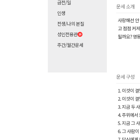
금전/일
운세 소개
인생
사랑해선 안 
전생/나의 본질
고 점점 커
성인전용관
될까요? 영
주간/월간운세
운세 구성
1. 이것이 
2. 이것이 
3. 지금 두
4. 주위에서
5. 지금 그
6. 그 사람
7. 당신에게