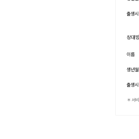
출생시
상대
이름
생년월
출생시
＊ 서비