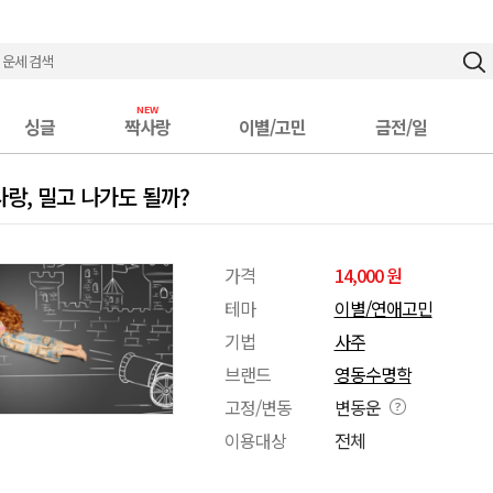
싱글
짝사랑
이별/고민
금전/일
랑, 밀고 나가도 될까?
가격
14,000 원
테마
이별/연애고민
기법
사주
브랜드
영동수명학
고정/변동
변동운
이용대상
전체