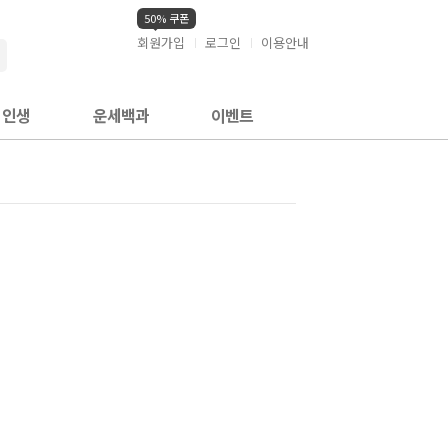
50% 쿠폰
회원가입
로그인
이용안내
검색
인생
운세백과
이벤트