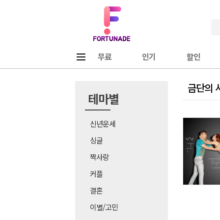
Fortunade
메뉴
무료
인기
할인
금단의 사
테마별
신년운세
싱글
짝사랑
커플
결혼
이별/고민