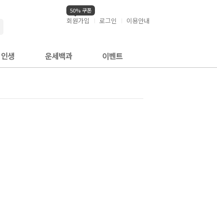
50% 쿠폰
회원가입
로그인
이용안내
검색
인생
운세백과
이벤트