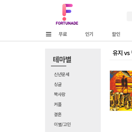
Fortunade
메뉴
무료
인기
할인
유지 vs
테마별
신년운세
싱글
짝사랑
커플
결혼
이별/고민