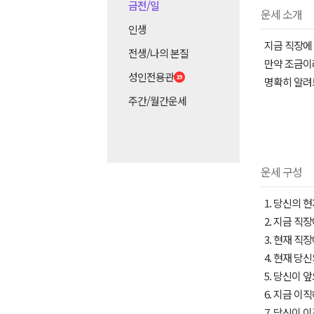
금전/일
운세 소개
인생
지금 직장에
전생/나의 본질
만약 조금이
성인전용관
명확히 알려
주간/월간운세
운세 구성
1. 당신의 
2. 지금 직
3. 현재 직
4. 현재 당
5. 당신이 
6. 지금 이
7. 당신이 