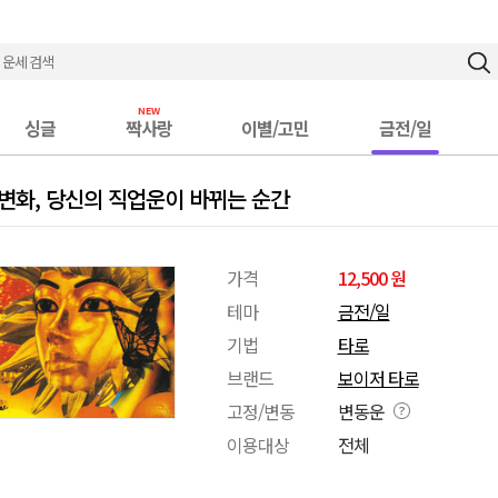
싱글
짝사랑
이별/고민
금전/일
 변화, 당신의 직업운이 바뀌는 순간
가격
12,500 원
테마
금전/일
기법
타로
브랜드
보이저 타로
고정/변동
변동운
이용대상
전체