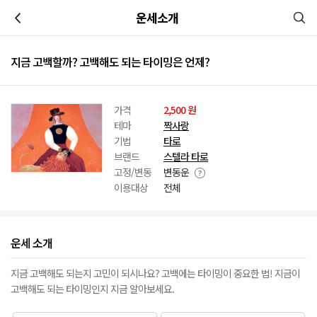
이전
운세소개
지금 고백할까? 고백해도 되는 타이밍은 언제?
가격
2,500 원
테마
짝사랑
기법
타로
브랜드
스텔라 타로
고정/변동
변동운
이용대상
전체
운세 소개
지금 고백해도 되는지 고민이 되시나요? 고백에는 타이밍이 중요한 법! 지금이
고백해도 되는 타이밍인지 지금 알아보세요.