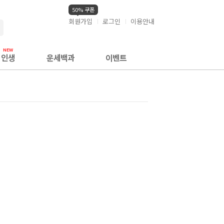
50% 쿠폰
회원가입
로그인
이용안내
검색
인생
운세백과
이벤트