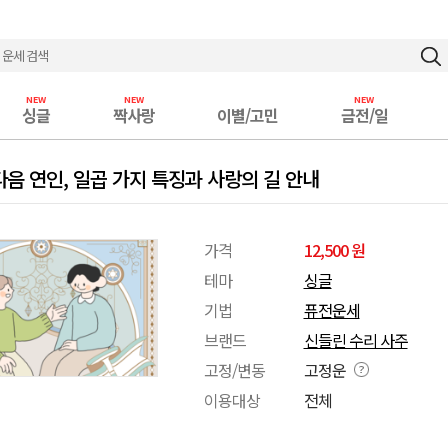
싱글
짝사랑
이별/고민
금전/일
음 연인, 일곱 가지 특징과 사랑의 길 안내
가격
12,500 원
테마
싱글
기법
퓨전운세
브랜드
신들린 수리 사주
고정/변동
고정운
이용대상
전체