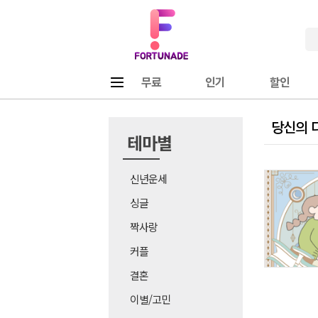
Fortunade
메뉴
무료
인기
할인
당신의 다
테마별
신년운세
싱글
짝사랑
커플
결혼
이별/고민