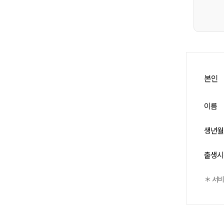
본인
이름
생년월
출생시
＊ 서비