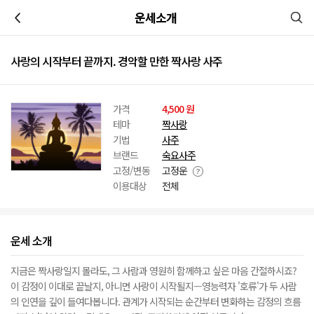
이전
운세소개
사랑의 시작부터 끝까지. 경악할 만한 짝사랑 사주
가격
4,500 원
테마
짝사랑
기법
사주
브랜드
숙요사주
고정/변동
고정운
이용대상
전체
운세 소개
지금은 짝사랑일지 몰라도, 그 사람과 영원히 함께하고 싶은 마음 간절하시죠?
이 감정이 이대로 끝날지, 아니면 사랑이 시작될지—영능력자 '호류'가 두 사람
의 인연을 깊이 들여다봅니다. 관계가 시작되는 순간부터 변화하는 감정의 흐름