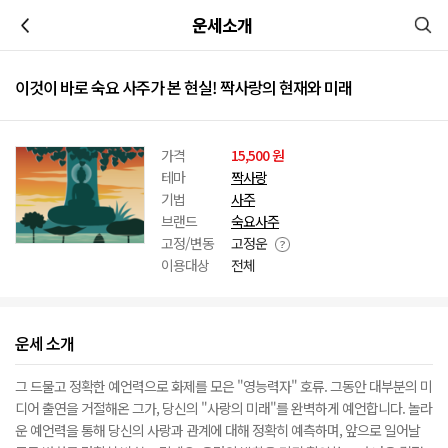
이전
운세소개
이것이 바로 숙요 사주가 본 현실! 짝사랑의 현재와 미래
가격
15,500 원
테마
짝사랑
기법
사주
브랜드
숙요사주
고정/변동
고정운
이용대상
전체
운세 소개
그 드물고 정확한 예언력으로 화제를 모은 "영능력자" 호류. 그동안 대부분의 미
디어 출연을 거절해온 그가, 당신의 "사랑의 미래"를 완벽하게 예언합니다. 놀라
운 예언력을 통해 당신의 사랑과 관계에 대해 정확히 예측하며, 앞으로 일어날