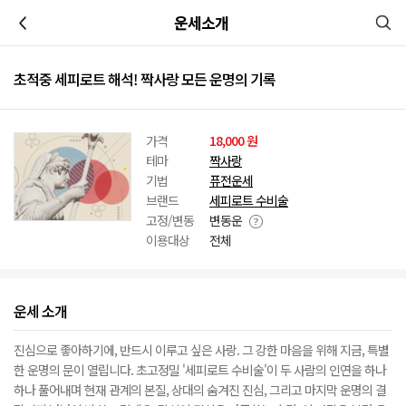
이전
운세소개
초적중 세피로트 해석! 짝사랑 모든 운명의 기록
가격
18,000 원
테마
짝사랑
기법
퓨전운세
브랜드
세피로트 수비술
고정/변동
변동운
이용대상
전체
운세 소개
진심으로 좋아하기에, 반드시 이루고 싶은 사랑. 그 강한 마음을 위해 지금, 특별
한 운명의 문이 열립니다. 초고정밀 '세피로트 수비술'이 두 사람의 인연을 하나
하나 풀어내며 현재 관계의 본질, 상대의 숨겨진 진심, 그리고 마지막 운명의 결