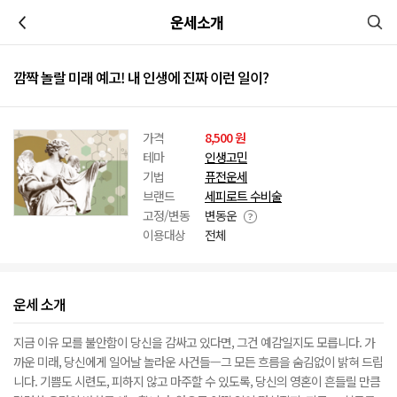
이전
운세소개
깜짝 놀랄 미래 예고! 내 인생에 진짜 이런 일이?
가격
8,500 원
테마
인생고민
기법
퓨전운세
브랜드
세피로트 수비술
고정/변동
변동운
이용대상
전체
운세 소개
지금 이유 모를 불안함이 당신을 감싸고 있다면, 그건 예감일지도 모릅니다. 가
까운 미래, 당신에게 일어날 놀라운 사건들—그 모든 흐름을 숨김없이 밝혀 드립
니다. 기쁨도 시련도, 피하지 않고 마주할 수 있도록, 당신의 영혼이 흔들릴 만큼