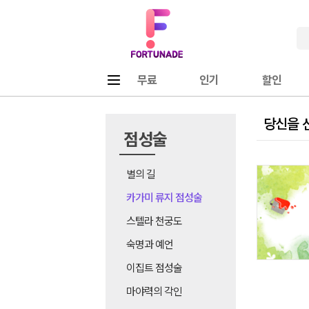
Fortunade
메뉴
무료
인기
할인
당신을 
점성술
별의 길
카가미 류지 점성술
스텔라 천궁도
숙명과 예언
이집트 점성술
마야력의 각인