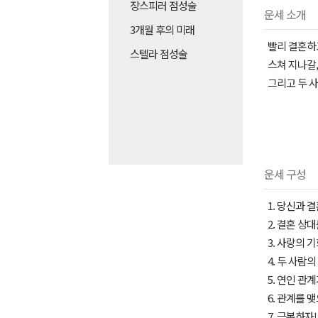
장스피러 점성술
운세 소개
3개월 후의 미래
빨리 결혼하고
스텔라 점성술
스쳐 지나갈,
그리고 두 
운세 구성
1. 당신과 
2. 결혼 상
3. 사랑의 
4. 두 사람
5. 연인 관
6. 관계를 
7. 극복하자