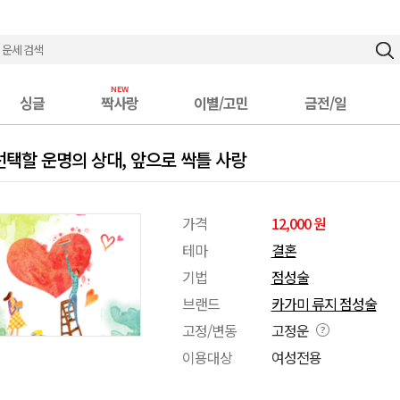
싱글
짝사랑
이별/고민
금전/일
선택할 운명의 상대, 앞으로 싹틀 사랑
가격
12,000 원
테마
결혼
기법
점성술
브랜드
카가미 류지 점성술
고정/변동
고정운
이용대상
여성전용