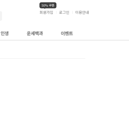
50% 쿠폰
회원가입
로그인
이용안내
검색
인생
운세백과
이벤트