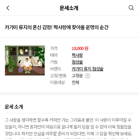
이전
운세소개
카가미 류지의 혼신 감정! 짝사랑에 찾아올 운명의 순간
가격
18,000 원
테마
짝사랑
기법
점성술
브랜드
카가미 류지 점성술
고정/변동
고정운
이용대상
전체
운세 소개
그 사람을 생각하면 할수록 커져만 가는 그리움과 불안. 이 사랑이 이루어질 수
있을지, 아니면 혼자만의 마음으로 끝나게 될지 답을 알 수 없어 더욱 힘들었을
것입니다. 하지만 진실을 마주할 준비가 되었다면, 이제 그 답을 확인해 보세요.