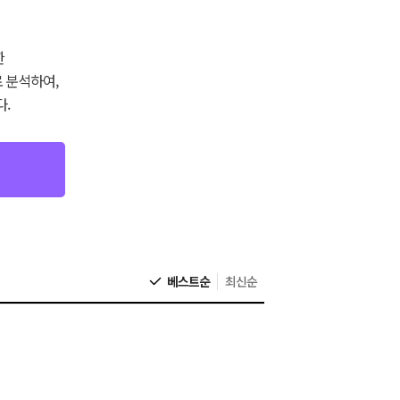
한
 분석하여,
.
베스트순
최신순