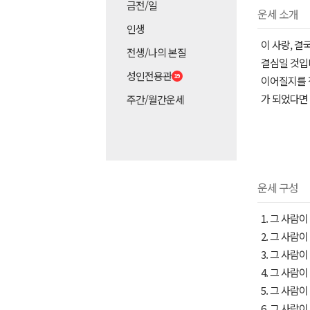
금전/일
운세 소개
인생
이 사랑, 결
전생/나의 본질
결심일 것입니
성인전용관
이어질지를 
가 되었다면
주간/월간운세
운세 구성
1. 그 사람
2. 그 사람
3. 그 사람
4. 그 사람
5. 그 사람
6. 그 사람