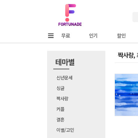
Fortunade
메뉴
무료
인기
할인
짝사랑,
테마별
신년운세
싱글
짝사랑
커플
결혼
이별/고민