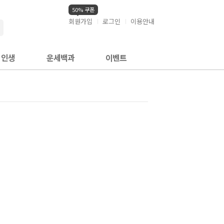
50% 쿠폰
회원가입
로그인
이용안내
검색
인생
운세백과
이벤트