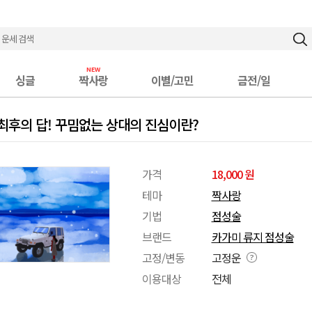
싱글
짝사랑
이별/고민
금전/일
 최후의 답! 꾸밈없는 상대의 진심이란?
가격
18,000 원
테마
짝사랑
기법
점성술
브랜드
카가미 류지 점성술
고정/변동
고정운
이용대상
전체