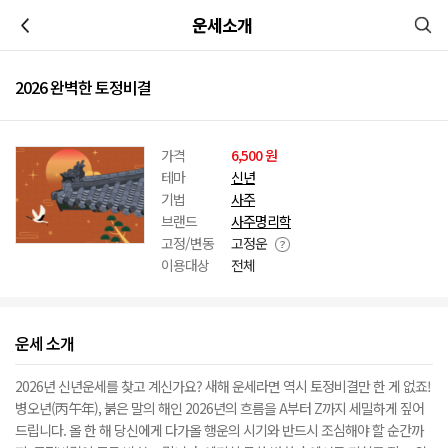
이전
운세소개
2026 완벽한 토정비결
가격
6,500 원
테마
신년
기법
사주
브랜드
사주명리학
고정/변동
고정운
이용대상
전체
운세 소개
2026년 신년운세를 찾고 계신가요? 새해 운세라면 역시 토정비결만 한 게 없죠!
병오년(丙午年), 붉은 말의 해인 2026년의 흐름을 A부터 Z까지 세밀하게 짚어
드립니다. 올 한 해 당신에게 다가올 행운의 시기와 반드시 조심해야 할 순간까