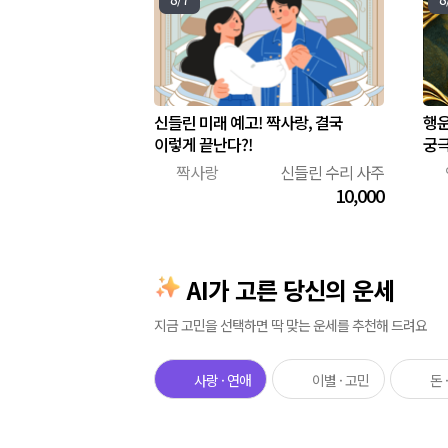
신들린 미래 예고! 짝사랑, 결국
행운
이렇게 끝난다?!
궁극
짝사랑
신들린 수리 사주
💘
🧭
10,000
AI가 고른 당신의 운세
지금 고민을 선택하면 딱 맞는 운세를 추천해 드려요
사랑 · 연애
이별 · 고민
돈 
💕
💔
💰