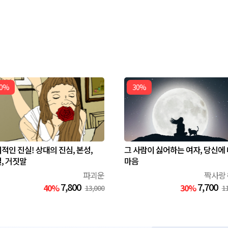
0%
30%
적인 진실! 상대의 진심, 본성,
그 사람이 싫어하는 여자, 당신에
, 거짓말
마음
파괴운
짝사랑
7,800
7,700
40%
30%
13,000
1