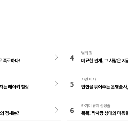
별의 길
4
로 폭로하다!
미묘한 관계, 그 사람은 지
샤먼 미샤
5
하는 레이키 힐링
인연을 묶어주는 운명술사,
카가미 류지 점성술
6
의 정체는?
똑똑! 짝사랑 상대의 마음