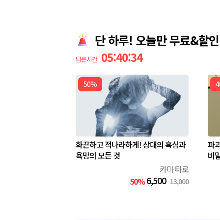
단 하루! 오늘만 무료&할인
05:40:33
남은시간
50%
4
화끈하고 적나라하게! 상대의 흑심과
파괴
욕망의 모든 것
비밀
카마 타로
6,500
50%
13,000