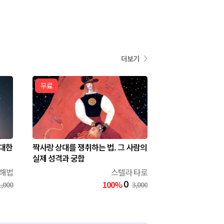
더보기
무료
 대한
짝사랑 상대를 쟁취하는 법. 그 사람의
실제 성격과 궁합
 해법
스텔라 타로
0
100%
1,000
3,000