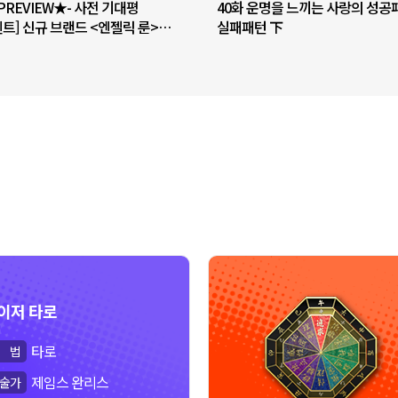
PREVIEW★- 사전 기대평
40화 운명을 느끼는 사랑의 성공
트] 신규 브랜드 <엔젤릭 룬>
실패패턴 下
평 남기고 커피 받아가세요!
이저 타로
타로
법
제임스 완리스
술
가