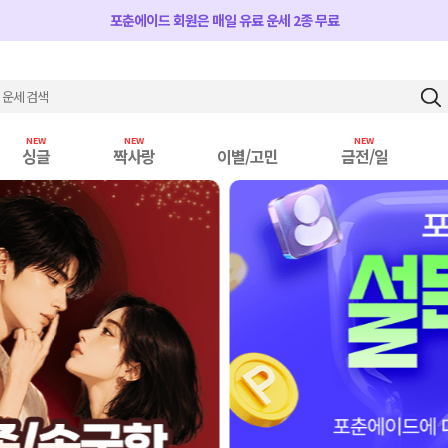
포춘에이드 회원은 매일 유료 운세 2종 무료
싱글
짝사랑
이별/고민
금전/일