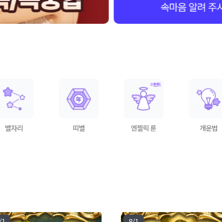
별자리
띠별
엔젤릭 룬
개운법
/1
8/1