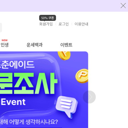
50% 쿠폰
회원가입
로그인
이용안내
검색
인생
운세백과
이벤트