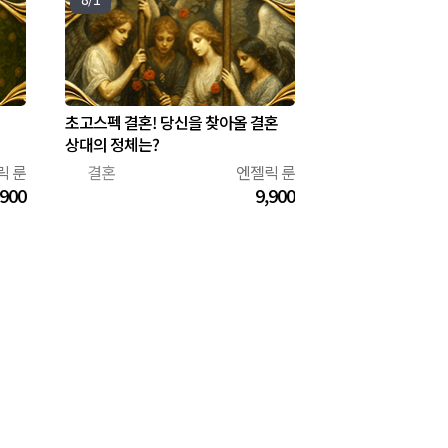
초고스펙 결혼! 당신을 찾아올 결혼
상대의 정체는?
릭 룬
결혼
엔젤릭 룬
💍
,900
9,900