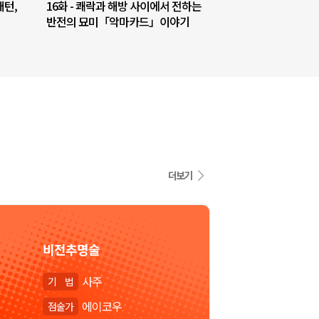
패턴,
16화 - 쾌락과 해방 사이에서 전하는
반전의 묘미「악마카드」이야기
더보기
비전추명술
사주
기
법
에이코우
점
술
가