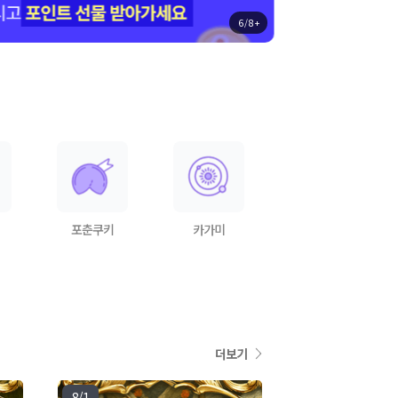
6 / 8 +
포춘쿠키
카가미
더보기
8/1