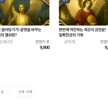
 끌어당기기! 운명을 바꾸는
한번에 역전하는 최강의 금전운!
의 열쇠란?
일확천금의 기회
인생고민
엔젤릭 룬
금전/일
엔젤
💸
9,900
9
· 일
인생 · 미래
🎯