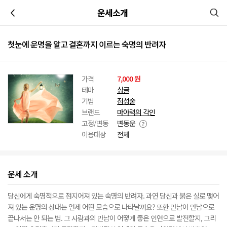
이전
운세소개
첫눈에 운명을 알고 결혼까지 이르는 숙명의 반려자
가격
7,000 원
테마
싱글
기법
점성술
브랜드
마야력의 각인
고정/변동
변동운
이용대상
전체
운세 소개
당신에게 숙명적으로 점지어져 있는 숙명의 반려자. 과연 당신과 붉은 실로 맺어
져 있는 운명의 상대는 언제 어떤 모습으로 나타날까요? 또한 만남이 만남으로
끝나서는 안 되는 법. 그 사람과의 만남이 어떻게 좋은 인연으로 발전할지, 그리