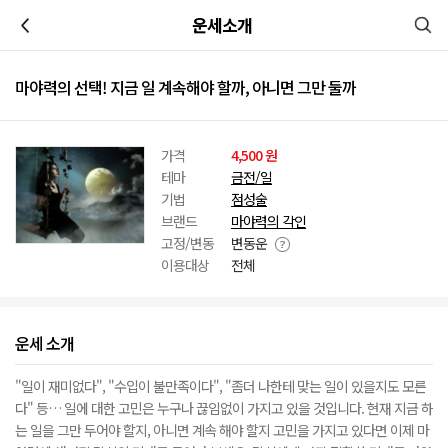
이전
운세소개
마야력의 선택! 지금 일 계속해야 할까, 아니면 그만 둘까
가격
4,500 원
테마
금전/일
기법
점성술
브랜드
마야력의 각인
고정/변동
변동운
이용대상
전체
운세 소개
"일이 재미없다", "수입이 불만족이다", "좀더 나한테 맞는 일이 있을지도 모른
다" 등… 일에 대한 고민은 누구나 끊임없이 가지고 있을 것입니다. 현재 지금 하
는 일을 그만 두어야 할지, 아니면 계속 해야 할지 고민을 가지고 있다면 이제 마