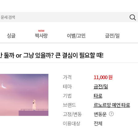
싱글
짝사랑
이별/고민
금전/일
 둘까 or 그냥 있을까? 큰 결심이 필요할 때!
가격
11,000 원
테마
금전/일
기법
타로
브랜드
르노르망 예언 타로
고정/변동
변동운
이용대상
전체