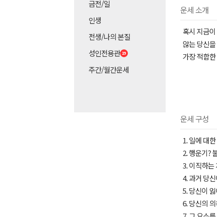
금전/일
운세 소개
인생
혹시 지금이 
전생/나의 본질
않는 당신을 
성인전용관
가장 적합한
주간/월간운세
운세 구성
1. 일에 대
2. 행운기?
3. 이직하는
4. 과거 당
5. 당신이 
6. 당신의 
7. 그 요소