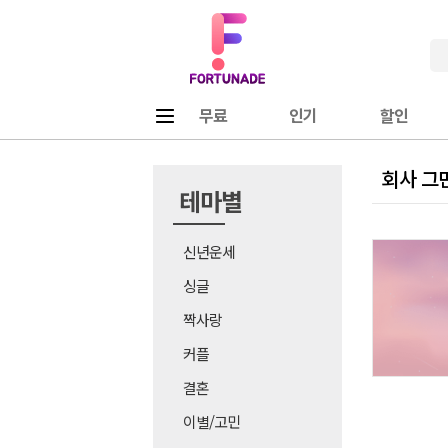
Fortunade
메뉴
무료
인기
할인
회사 그만
테마별
신년운세
싱글
짝사랑
커플
결혼
이별/고민