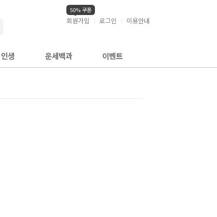
50% 쿠폰
회원가입
로그인
이용안내
검색
인생
운세백과
이벤트