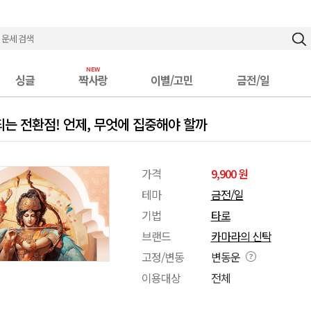
싱글
짝사랑
이별/고민
금전/일
되는 전환점! 언제, 무엇에 집중해야 할까
가격
9,900 원
테마
금전/일
기법
타로
브랜드
카마라의 신탁
고정/변동
변동운
이용대상
전체