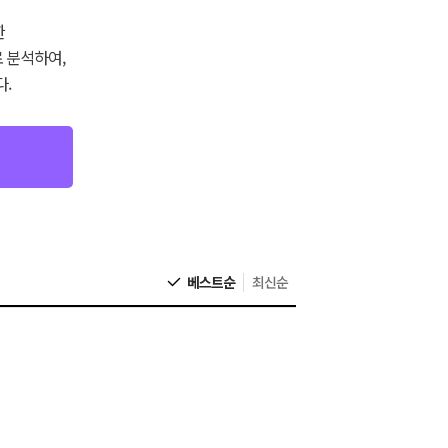
한
 분석하여,
.
베스트순
최신순