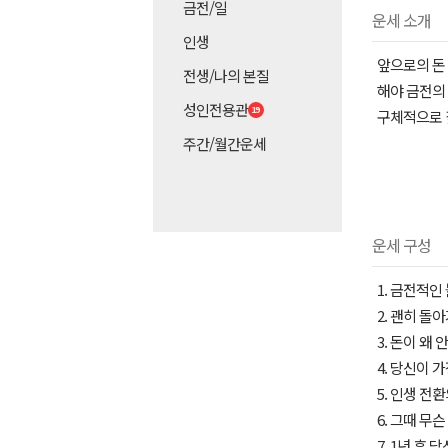
금전/일
운세 소개
인생
앞으로의 돈
전생/나의 본질
해야 금전의
성인전용관
구체적으로 
주간/월간운세
운세 구성
1. 금전적
2. 괜히 돌
3. 돈이 왜
4. 당신이 
5. 인생 전
6. 그때 무
7. 1년 후