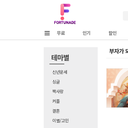
Fortunade
메뉴
무료
인기
할인
부자가 
테마별
신년운세
싱글
짝사랑
커플
결혼
이별/고민