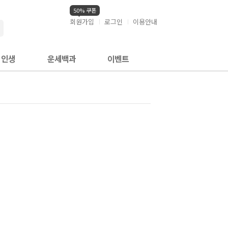
50% 쿠폰
회원가입
로그인
이용안내
검색
인생
운세백과
이벤트