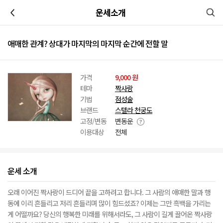
이전
운세소개
애매한 관계? 상대가 마지막의 마지막 순간에 전할 말
가격
9,000 원
테마
짝사랑
기법
점성술
브랜드
스텔라 천궁도
고정/변동
변동운
이용대상
전체
운세 소개
오래 이어진 짝사랑이 드디어 끝을 고하려고 합니다. 그 사람의 애매한 말과 행
동에 이리 흔들리고 저리 흔들리며 많이 힘드셨죠? 이제는 그만 흑백을 가리는
게 어떨까요? 당신의 행복한 미래를 위해서라도, 그 사람이 길게 끌어온 짝사랑