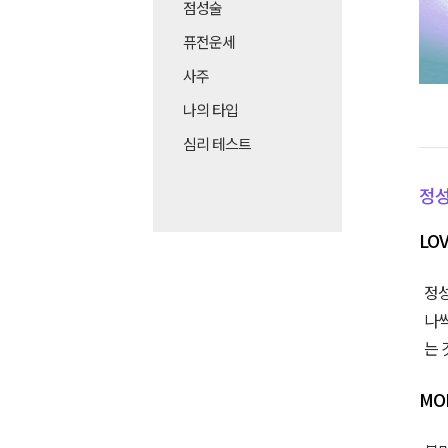
점성술
퓨전운세
사주
나의 타입
심리 테스트
정성
LO
정성
나씩
는 
MO