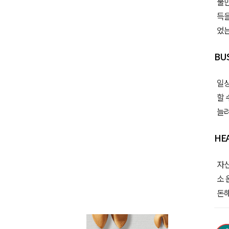
불만
득을
었는
BU
일상
할 
늘려
HE
자신
소 
돈해