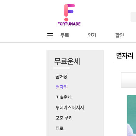
Fortunade
메뉴
무료
인기
할인
별자리
무료운세
꿈해몽
별자리
띠별운세
투데이즈 메시지
포춘 쿠키
타로