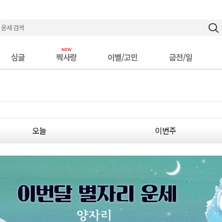
싱글
짝사랑
이별/고민
금전/일
오늘
이번주