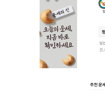
평
일반
간,
추천 운